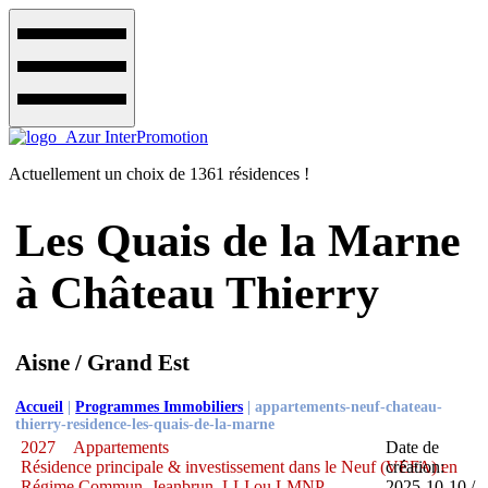
Actuellement un choix de 1361 résidences !
Les Quais de la Marne
à Château Thierry
Aisne / Grand Est
Accueil
|
Programmes Immobiliers
|
appartements-neuf-chateau-
thierry-residence-les-quais-de-la-marne
2027
Appartements
Date de
Résidence principale & investissement dans le Neuf (VEFA) en
création:
Régime Commun, Jeanbrun, LLI ou LMNP
2025-10-10 /