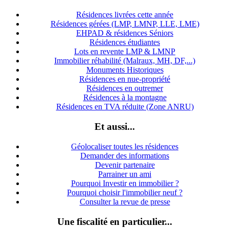
Résidences livrées cette année
Résidences gérées (LMP, LMNP, LLE, LME)
EHPAD & résidences Séniors
Résidences étudiantes
Lots en revente LMP & LMNP
Immobilier réhabilité (Malraux, MH, DF,...)
Monuments Historiques
Résidences en nue-propriété
Résidences en outremer
Résidences à la montagne
Résidences en TVA réduite (Zone ANRU)
Et aussi...
Géolocaliser toutes les résidences
Demander des informations
Devenir partenaire
Parrainer un ami
Pourquoi Investir en immobilier ?
Pourquoi choisir l'immobilier neuf ?
Consulter la revue de presse
Une fiscalité en particulier...