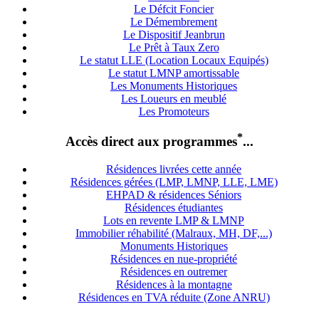
Le Défcit Foncier
Le Démembrement
Le Dispositif Jeanbrun
Le Prêt à Taux Zero
Le statut LLE (Location Locaux Equipés)
Le statut LMNP amortissable
Les Monuments Historiques
Les Loueurs en meublé
Les Promoteurs
*
Accès direct aux programmes
...
Résidences livrées cette année
Résidences gérées (LMP, LMNP, LLE, LME)
EHPAD & résidences Séniors
Résidences étudiantes
Lots en revente LMP & LMNP
Immobilier réhabilité (Malraux, MH, DF,...)
Monuments Historiques
Résidences en nue-propriété
Résidences en outremer
Résidences à la montagne
Résidences en TVA réduite (Zone ANRU)