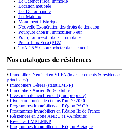
Le Cabinet Fiscal Immokip
Location meublée
Loi Denormandie
Loi Malraux
Monument Historique
Nouvelle Exonération des droits de donation
Pourquoi choisir l'Immobilier Neuf
Pourquoi Investir dans l'immobilier
Prêt à Taux Zéro (PTZ)
TVA à 5.5% pour acheter dans le neuf
Nos catalogues de résidences
Immobiliers Neufs et en VEFA (investissements & résidences
principales)
Immobiliers Gérées (statut LMNP)
Immobiliers Ancien & Réhabilité
Investir en démembrement (nue-propriété)
Livraison immédiate et dans l'année 2026
Programmes Immobiliers en Région PACA
Programmes Immobiliers en Région Ile de France
Résidences en Zone ANRU (TVA réduite)
Reventes LMP LMNP
Programmes Immobiliers en Région Bretagne