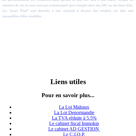
numéros de rue ne nous sont pas communiqués (par exemple dans des ZAC ou des lieux-dits).
Les "zones Pinel" sont données à titre indicatif et doivent être vérifiées car elles sont
susceptibles d'être modifiées.
Liens utiles
Pour en savoir plus...
La Loi Malraux
La Loi Denormandie
La TVA réduite à 5.5%
Le cabinet fiscal Immokip
Le cabinet AD GESTION
Le C.I.O.P.