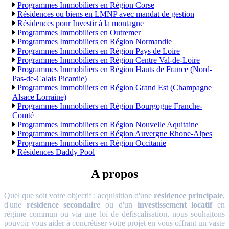
Programmes Immobiliers en Région Corse
Résidences ou biens en LMNP avec mandat de gestion
Résidences pour Investir à la montagne
Programmes Immobiliers en Outremer
Programmes Immobiliers en Région Normandie
Programmes Immobiliers en Région Pays de Loire
Programmes Immobiliers en Région Centre Val-de-Loire
Programmes Immobiliers en Région Hauts de France (Nord-
Pas-de-Calais Picardie)
Programmes Immobiliers en Région Grand Est (Champagne
Alsace Lorraine)
Programmes Immobiliers en Région Bourgogne Franche-
Comté
Programmes Immobiliers en Région Nouvelle Aquitaine
Programmes Immobiliers en Région Auvergne Rhone-Alpes
Programmes Immobiliers en Région Occitanie
Résidences Daddy Pool
A propos
Quel que soit votre objectif : acquisition d'une
résidence principale
,
d'une
résidence secondaire
ou d'un
investissement locatif
en
régime commun ou via une loi de défiscalisation, nous souhaitons
pouvoir vous aider à concrétiser votre projet en vous offrant un vaste