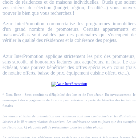
choix de résidences et de maisons individuelles. Quels que soient
vos critères de sélection (budget, région, fiscalité...) vous pouvez
trouver le bien que vous recherchez !
Azur InterPromotion commercialise les programmes immobiliers
d'un grand nombre de promoteurs. Certains appartements et
maisons/villas sont validés par des partenaires qui s'occupent de
vérifier la qualité des résidences et la cohérence des projets.
Azur InterPromotion applique strictement les prix des promoteurs,
sans surcoût, ni honoraires facturés aux acquéreurs, ni frais. Le cas
échéant, vous pouvez bénéficier des offres spéciales en cours (frais
de notaire offerts, baisse de prix, équipement cuisine offert, etc...).
* Nota Bene : Sous conditions d'éligibilité des lots et de l'acquéreur. En investissement, le
non-respect des engagements de location peut entraîner la perte du bénéfice des incitations
fiscales.
Les visuels et textes de présentation des résidences sont non contractuels et les illustrations
laissées à la libre interprétation des artistes. Les intérieurs ne sont toujours que des exemples
de décoration. Cf plaquette pdf de présentation pour les crédits photos.
La géolocalisation des résidences peut parfois ne pas être tout à fait exacte lorsque les