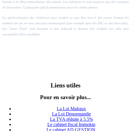
laissées à la libre interprétation des artistes. Les intérieurs ne sont toujours que des exemples
de décoration. Cf plaquette pdf de présentation pour les crédits photos.
La géolocalisation des résidences peut parfois ne pas être tout à fait exacte lorsque les
numéros de rue ne nous sont pas communiqués (par exemple dans des ZAC ou des lieux-dits).
Les "zones Pinel" sont données à titre indicatif et doivent être vérifiées car elles sont
susceptibles d'être modifiées.
Liens utiles
Pour en savoir plus...
La Loi Malraux
La Loi Denormandie
La TVA réduite à 5.5%
Le cabinet fiscal Immokip
Le cabinet AD GESTION