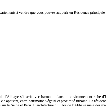
ppartements à vendre que vous pouvez acquérir en Résidence princip
 de l’Abbaye s’inscrit avec harmonie dans un environnement riche d’hi
 vie apaisant, entre patrimoine végétal et proximité urbaine. La résid
sur la Seine et Paris. L’architecture du Clos de l’Abbaye mêle des mat