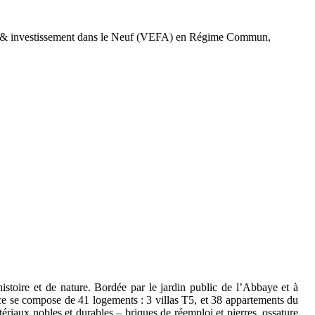
ale & investissement dans le Neuf (VEFA) en Régime Commun,
stoire et de nature. Bordée par le jardin public de l’Abbaye et à
ence se compose de 41 logements : 3 villas T5, et 38 appartements du
ériaux nobles et durables – briques de réemploi et pierres, ossature