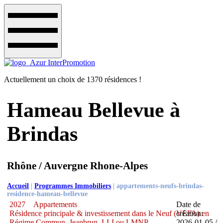
Actuellement un choix de 1370 résidences !
Hameau Bellevue à
Brindas
Rhône / Auvergne Rhone-Alpes
Accueil
|
Programmes Immobiliers
|
appartements-neufs-brindas-
residence-hameau-bellevue
2027
Appartements
Date de
Résidence principale & investissement dans le Neuf (VEFA) en
création:
Régime Commun, Jeanbrun, LLI ou LMNP
2026-01-05 /