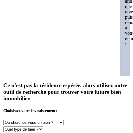
afin
que
nou
puis
rép
à
votr
dem
:
Ce n'est pas la résidence espérée, alors utilisez notre
outil de recherche pour trouver votre future bien
immobilier.
Choisissez votre investissement :