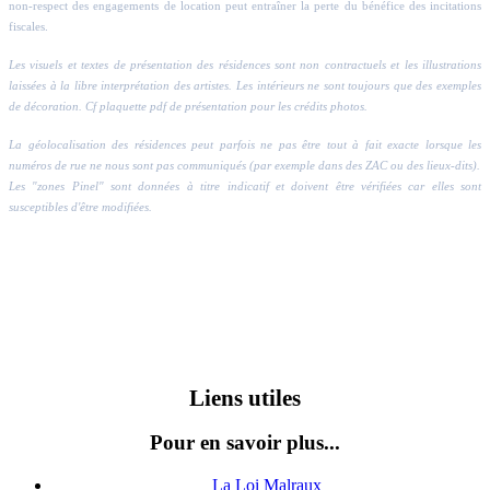
non-respect des engagements de location peut entraîner la perte du bénéfice des incitations
fiscales.
Les visuels et textes de présentation des résidences sont non contractuels et les illustrations
laissées à la libre interprétation des artistes. Les intérieurs ne sont toujours que des exemples
de décoration. Cf plaquette pdf de présentation pour les crédits photos.
La géolocalisation des résidences peut parfois ne pas être tout à fait exacte lorsque les
numéros de rue ne nous sont pas communiqués (par exemple dans des ZAC ou des lieux-dits).
Les "zones Pinel" sont données à titre indicatif et doivent être vérifiées car elles sont
susceptibles d'être modifiées.
Liens utiles
Pour en savoir plus...
La Loi Malraux