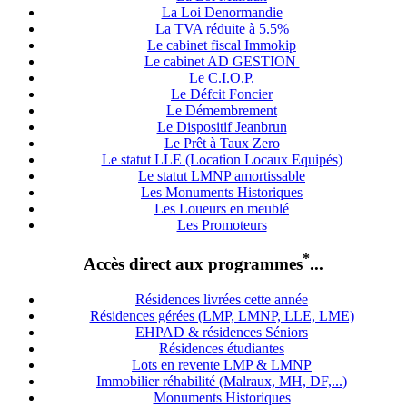
La Loi Denormandie
La TVA réduite à 5.5%
Le cabinet fiscal Immokip
Le cabinet AD GESTION
Le C.I.O.P.
Le Défcit Foncier
Le Démembrement
Le Dispositif Jeanbrun
Le Prêt à Taux Zero
Le statut LLE (Location Locaux Equipés)
Le statut LMNP amortissable
Les Monuments Historiques
Les Loueurs en meublé
Les Promoteurs
*
Accès direct aux programmes
...
Résidences livrées cette année
Résidences gérées (LMP, LMNP, LLE, LME)
EHPAD & résidences Séniors
Résidences étudiantes
Lots en revente LMP & LMNP
Immobilier réhabilité (Malraux, MH, DF,...)
Monuments Historiques