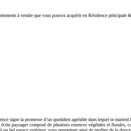
artements à vendre que vous pouvez acquérir en Résidence principal
dence signe la promesse d’un quotidien agréable dans lequel se marien
rin paysager composé de plusieurs essences végétales et florales, co
 un bel espace extérieur, vous permettant ainsi de profiter de la douce