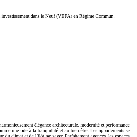
e & investissement dans le Neuf (VEFA) en Régime Commun,
t harmonieusement élégance architecturale, modernité et performance
mme une ode à la tranquillité et au bien-être. Les appartements se
ur du climat et de l’ilôt paysager. Parfaitement agencés, les espaces