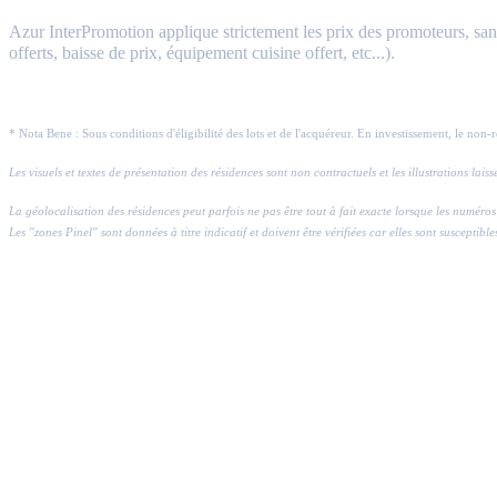
Azur InterPromotion applique strictement les prix des promoteurs, sans 
offerts, baisse de prix, équipement cuisine offert, etc...).
* Nota Bene : Sous conditions d'éligibilité des lots et de l'acquéreur. En investissement, le non-
Les visuels et textes de présentation des résidences sont non contractuels et les illustrations lai
La géolocalisation des résidences peut parfois ne pas être tout à fait exacte lorsque les numé
Les "zones Pinel" sont données à titre indicatif et doivent être vérifiées car elles sont susceptible