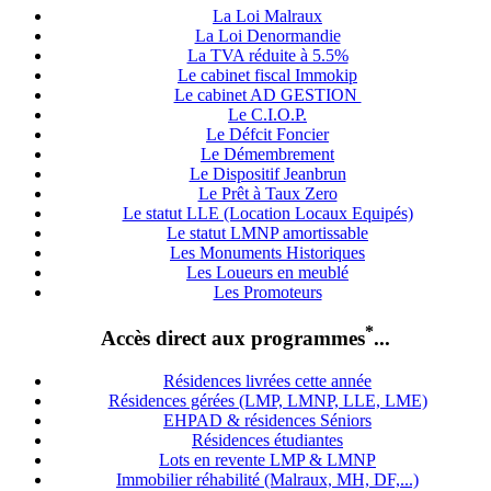
La Loi Malraux
La Loi Denormandie
La TVA réduite à 5.5%
Le cabinet fiscal Immokip
Le cabinet AD GESTION
Le C.I.O.P.
Le Défcit Foncier
Le Démembrement
Le Dispositif Jeanbrun
Le Prêt à Taux Zero
Le statut LLE (Location Locaux Equipés)
Le statut LMNP amortissable
Les Monuments Historiques
Les Loueurs en meublé
Les Promoteurs
*
Accès direct aux programmes
...
Résidences livrées cette année
Résidences gérées (LMP, LMNP, LLE, LME)
EHPAD & résidences Séniors
Résidences étudiantes
Lots en revente LMP & LMNP
Immobilier réhabilité (Malraux, MH, DF,...)