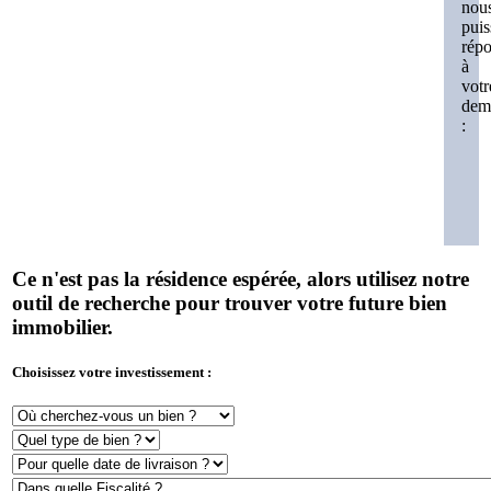
nou
puis
rép
à
votr
dem
:
Ce n'est pas la résidence espérée, alors utilisez notre
outil de recherche pour trouver votre future bien
immobilier.
Choisissez votre investissement :