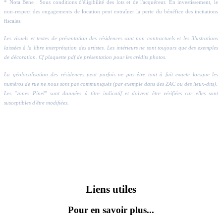
* Nota Bene : Sous conditions d'éligibilité des lots et de l'acquéreur. En investissement, le
non-respect des engagements de location peut entraîner la perte du bénéfice des incitations
fiscales.
Les visuels et textes de présentation des résidences sont non contractuels et les illustrations
laissées à la libre interprétation des artistes. Les intérieurs ne sont toujours que des exemples
de décoration. Cf plaquette pdf de présentation pour les crédits photos.
La géolocalisation des résidences peut parfois ne pas être tout à fait exacte lorsque les
numéros de rue ne nous sont pas communiqués (par exemple dans des ZAC ou des lieux-dits).
Les "zones Pinel" sont données à titre indicatif et doivent être vérifiées car elles sont
susceptibles d'être modifiées.
Liens utiles
Pour en savoir plus...