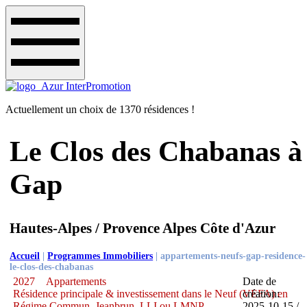
Actuellement un choix de 1370 résidences !
Le Clos des Chabanas à
Gap
Hautes-Alpes / Provence Alpes Côte d'Azur
Accueil
|
Programmes Immobiliers
|
appartements-neufs-gap-residence-
le-clos-des-chabanas
2027
Appartements
Date de
Résidence principale & investissement dans le Neuf (VEFA) en
création:
Régime Commun, Jeanbrun, LLI ou LMNP
2025-10-15 /