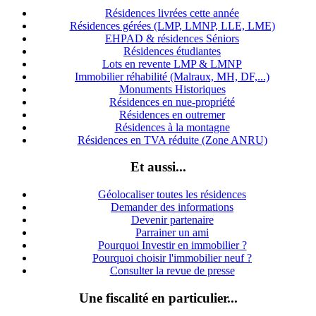
Résidences livrées cette année
Résidences gérées (LMP, LMNP, LLE, LME)
EHPAD & résidences Séniors
Résidences étudiantes
Lots en revente LMP & LMNP
Immobilier réhabilité (Malraux, MH, DF,...)
Monuments Historiques
Résidences en nue-propriété
Résidences en outremer
Résidences à la montagne
Résidences en TVA réduite (Zone ANRU)
Et aussi...
Géolocaliser toutes les résidences
Demander des informations
Devenir partenaire
Parrainer un ami
Pourquoi Investir en immobilier ?
Pourquoi choisir l'immobilier neuf ?
Consulter la revue de presse
Une fiscalité en particulier...