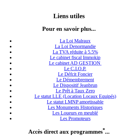
Liens utiles
Pour en savoir plus...
La Loi Malraux
La Loi Denormandie
La TVA réduite à 5.5%
Le cabinet fiscal Immokip
Le cabinet AD GESTION
Le C.I.O.P.
Le Défcit Foncier
Le Démembrement
Le Dispositif Jeanbrun
Le Prêt à Taux Zero
Le statut LLE (Location Locaux Equipés)
Le statut LMNP amortissable
Les Monuments Historiques
Les Loueurs en meublé
Les Promoteurs
*
Accès direct aux programmes
...