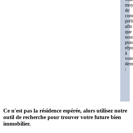
moy
de
com
préf
afin
que
nou
puis
rép
à
votr
dem
:
Ce n'est pas la résidence espérée, alors utilisez notre
outil de recherche pour trouver votre future bien
immobilier.