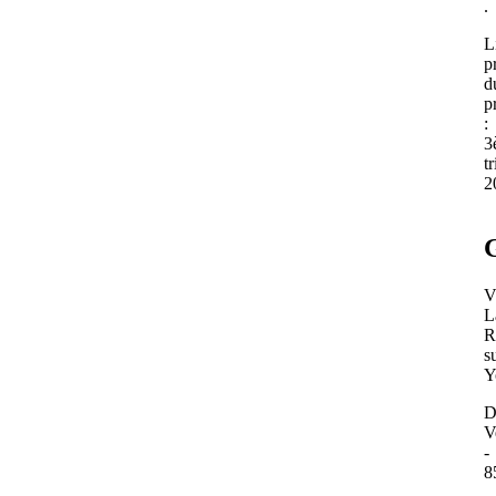
.
L
p
d
p
:
3
t
2
V
L
R
s
Y
D
V
-
8