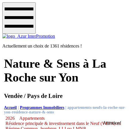
Actuellement un choix de 1361 résidences !
Nature & Sens à La
Roche sur Yon
Vendèe / Pays de Loire
Accueil
|
Programmes Immobiliers
|
appartements-neufs-la-roche-sur-
yon-residence-nature-&-sens
2026
Appartements
Attention!
Résidence principale & investissement dans le Neuf (VEFA) en
Régime Commun, Jeanbrun, LLI ou LMNP