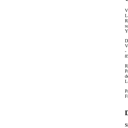
V
L
R
s
Y
D
V
-
8
R
P
d
L
P
F
D
S