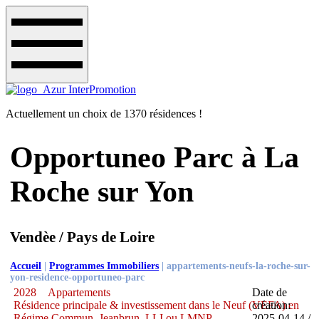
Actuellement un choix de 1370 résidences !
Opportuneo Parc à La
Roche sur Yon
Vendèe / Pays de Loire
Accueil
|
Programmes Immobiliers
|
appartements-neufs-la-roche-sur-
yon-residence-opportuneo-parc
2028
Appartements
Date de
Résidence principale & investissement dans le Neuf (VEFA) en
création:
Régime Commun, Jeanbrun, LLI ou LMNP
2025-04-14 /