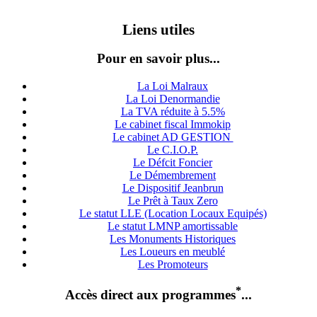
Liens utiles
Pour en savoir plus...
La Loi Malraux
La Loi Denormandie
La TVA réduite à 5.5%
Le cabinet fiscal Immokip
Le cabinet AD GESTION
Le C.I.O.P.
Le Défcit Foncier
Le Démembrement
Le Dispositif Jeanbrun
Le Prêt à Taux Zero
Le statut LLE (Location Locaux Equipés)
Le statut LMNP amortissable
Les Monuments Historiques
Les Loueurs en meublé
Les Promoteurs
*
Accès direct aux programmes
...