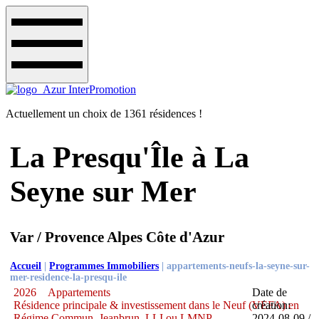
Actuellement un choix de 1361 résidences !
La Presqu'Île à La
Seyne sur Mer
Var / Provence Alpes Côte d'Azur
Accueil
|
Programmes Immobiliers
|
appartements-neufs-la-seyne-sur-
mer-residence-la-presqu-ile
2026
Appartements
Date de
Résidence principale & investissement dans le Neuf (VEFA) en
création:
Régime Commun, Jeanbrun, LLI ou LMNP
2024-08-09 /