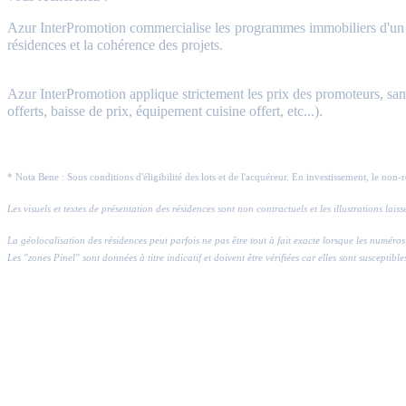
Azur InterPromotion commercialise les programmes immobiliers d'un gr
résidences et la cohérence des projets.
Azur InterPromotion applique strictement les prix des promoteurs, sans 
offerts, baisse de prix, équipement cuisine offert, etc...).
* Nota Bene : Sous conditions d'éligibilité des lots et de l'acquéreur. En investissement, le non-
Les visuels et textes de présentation des résidences sont non contractuels et les illustrations lai
La géolocalisation des résidences peut parfois ne pas être tout à fait exacte lorsque les numé
Les "zones Pinel" sont données à titre indicatif et doivent être vérifiées car elles sont susceptible