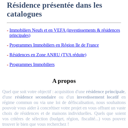
Résidence présentée dans les
catalogues
Immobiliers Neufs et en VEFA (investissements & résidences
principales)
Programmes Immobiliers en Région Ile de France
Résidences en Zone ANRU (TVA réduite)
Programmes Immobiliers
A propos
Quel que soit votre objectif : acquisition d'une
résidence principale
,
d'une
résidence secondaire
ou d'un
investissement locatif
en
régime commun ou via une loi de défiscalisation, nous souhaitons
pouvoir vous aider à concrétiser votre projet en vous offrant un vaste
choix de résidences et de maisons individuelles. Quels que soient
vos critères de sélection (budget, région, fiscalité...) vous pouvez
trouver le bien que vous recherchez !