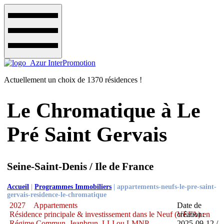
Actuellement un choix de 1370 résidences !
Le Chromatique à Le
Pré Saint Gervais
Seine-Saint-Denis / Ile de France
Accueil
|
Programmes Immobiliers
|
appartements-neufs-le-pre-saint-
gervais-residence-le-chromatique
2027
Appartements
Date de
Résidence principale & investissement dans le Neuf (VEFA) en
création:
Régime Commun, Jeanbrun, LLI ou LMNP
2025-09-12 /