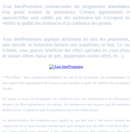
Azur InterPromotion commercialise les programmes immobiliers
d'un grand nombre de promoteurs. Certains appartements et
maisons/villas sont validés par des partenaires qui s'occupent de
vérifier la qualité des résidences et la cohérence des projets.
Azur InterPromotion applique strictement les prix des promoteurs,
sans surcoût, ni honoraires facturés aux acquéreurs, ni frais. Le cas
échéant, vous pouvez bénéficier des offres spéciales en cours (frais
de notaire offerts, baisse de prix, équipement cuisine offert, etc...).
* Nota Bene : Sous conditions d'éligibilité des lots et de l'acquéreur. En investissement, le
non-respect des engagements de location peut entraîner la perte du bénéfice des incitations
fiscales.
Les visuels et textes de présentation des résidences sont non contractuels et les illustrations
laissées à la libre interprétation des artistes. Les intérieurs ne sont toujours que des exemples
de décoration. Cf plaquette pdf de présentation pour les crédits photos.
La géolocalisation des résidences peut parfois ne pas être tout à fait exacte lorsque les
numéros de rue ne nous sont pas communiqués (par exemple dans des ZAC ou des lieux-dits).
Les "zones Pinel" sont données à titre indicatif et doivent être vérifiées car elles sont