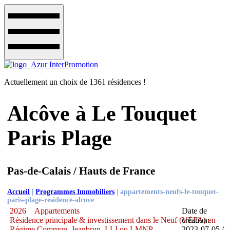
Actuellement un choix de 1361 résidences !
Alcôve à Le Touquet
Paris Plage
Pas-de-Calais / Hauts de France
Accueil
|
Programmes Immobiliers
|
appartements-neufs-le-touquet-
paris-plage-residence-alcove
2026
Appartements
Date de
Résidence principale & investissement dans le Neuf (VEFA) en
création:
Régime Commun, Jeanbrun, LLI ou LMNP
2023-07-05 /