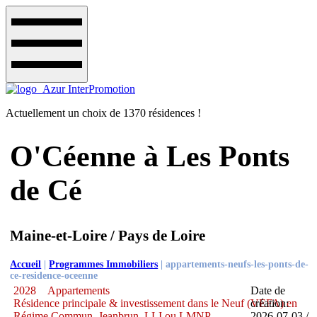
Actuellement un choix de 1370 résidences !
O'Céenne à Les Ponts
de Cé
Maine-et-Loire / Pays de Loire
Accueil
|
Programmes Immobiliers
|
appartements-neufs-les-ponts-de-
ce-residence-oceenne
2028
Appartements
Date de
Résidence principale & investissement dans le Neuf (VEFA) en
création:
Régime Commun, Jeanbrun, LLI ou LMNP
2026-07-03 /