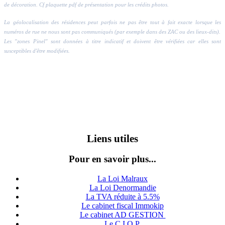
de décoration. Cf plaquette pdf de présentation pour les crédits photos.
La géolocalisation des résidences peut parfois ne pas être tout à fait exacte lorsque les
numéros de rue ne nous sont pas communiqués (par exemple dans des ZAC ou des lieux-dits).
Les "zones Pinel" sont données à titre indicatif et doivent être vérifiées car elles sont
susceptibles d'être modifiées.
Liens utiles
Pour en savoir plus...
La Loi Malraux
La Loi Denormandie
La TVA réduite à 5.5%
Le cabinet fiscal Immokip
Le cabinet AD GESTION
Le C.I.O.P.