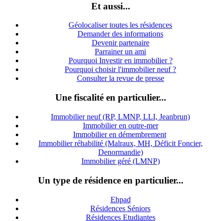
Et aussi...
Géolocaliser toutes les résidences
Demander des informations
Devenir partenaire
Parrainer un ami
Pourquoi Investir en immobilier ?
Pourquoi choisir l'immobilier neuf ?
Consulter la revue de presse
Une fiscalité en particulier...
Immobilier neuf (RP, LMNP, LLI, Jeanbrun)
Immobilier en outre-mer
Immobilier en démembrement
Immobilier réhabilité (Malraux, MH, Déficit Foncier,
Denormandie)
Immobilier géré (LMNP)
Un type de résidence en particulier...
Ehpad
Résidences Séniors
Résidences Etudiantes