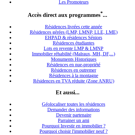
Les Promoteurs
*
Accès direct aux programmes
...
Résidences livrées cette année
Résidences gérées (LMP, LMNP, LLE, LME)
EHPAD & résidences Séniors
Résidences étudiantes
Lots en revente LMP & LMNP
Immobilier réhabilité (Malraux, MH, DF,...)
Monuments Historiques
Résidences en nue-propriété
Résidences en outremer
Résidences à la montagne
Résidences en TVA réduite (Zone ANRU)
Et aussi...
Géolocaliser toutes les résidences
Demander des informations
Devenir partenaire
Parrainer un ami
Pourquoi Investir en immobilier ?
Pourquoi choisir l'immobilier neuf ?