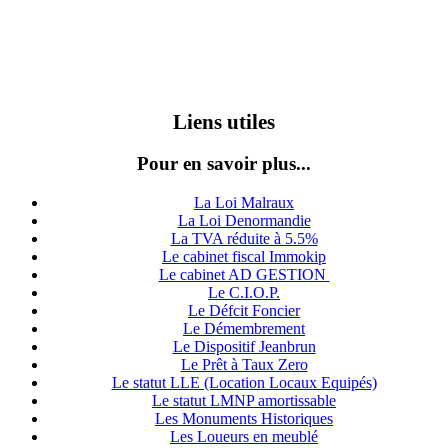
Liens utiles
Pour en savoir plus...
La Loi Malraux
La Loi Denormandie
La TVA réduite à 5.5%
Le cabinet fiscal Immokip
Le cabinet AD GESTION
Le C.I.O.P.
Le Défcit Foncier
Le Démembrement
Le Dispositif Jeanbrun
Le Prêt à Taux Zero
Le statut LLE (Location Locaux Equipés)
Le statut LMNP amortissable
Les Monuments Historiques
Les Loueurs en meublé