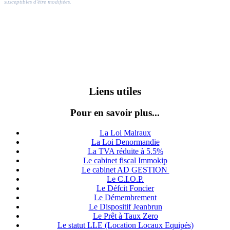
susceptibles d'être modifiées.
Liens utiles
Pour en savoir plus...
La Loi Malraux
La Loi Denormandie
La TVA réduite à 5.5%
Le cabinet fiscal Immokip
Le cabinet AD GESTION
Le C.I.O.P.
Le Défcit Foncier
Le Démembrement
Le Dispositif Jeanbrun
Le Prêt à Taux Zero
Le statut LLE (Location Locaux Equipés)