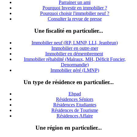
Parrainer un ami
Pourquoi Investir en immobilier ?
Pourquoi choisir l'immobilier neuf ?
Consulter la revue de presse
Une fiscalité en particulier...
Immobilier neuf (RP, LMNP, LLI, Jeanbrun)
Immobilier en outre-mer
Immobilier en démembrement
Immobilier réhabilité (Malraux, MH, Déficit Foncier,
Denormandie)
Immobilier géré (LMNP)
Un type de résidence en particulier...
Ehpad
Résidences Séniors
Résidences Etudiantes
Résidences de Tourisme
Résidences Affaire
Une région en particulier...