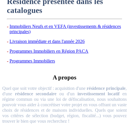
Résidence présentée dans les
catalogues
Immobiliers Neufs et en VEFA (investissements & résidences
principales)
Livraison immédiate et dans l'année 2026
Programmes Immobiliers en Région PACA
Programmes Immobiliers
A propos
Quel que soit votre objectif : acquisition d'une
résidence principale
,
d'une
résidence secondaire
ou d'un
investissement locatif
en
régime commun ou via une loi de défiscalisation, nous souhaitons
pouvoir vous aider à concrétiser votre projet en vous offrant un vaste
choix de résidences et de maisons individuelles. Quels que soient
vos critères de sélection (budget, région, fiscalité...) vous pouvez
trouver le bien que vous recherchez !