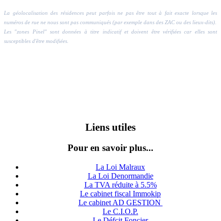
La géolocalisation des résidences peut parfois ne pas être tout à fait exacte lorsque les
numéros de rue ne nous sont pas communiqués (par exemple dans des ZAC ou des lieux-dits).
Les "zones Pinel" sont données à titre indicatif et doivent être vérifiées car elles sont
susceptibles d'être modifiées.
Liens utiles
Pour en savoir plus...
La Loi Malraux
La Loi Denormandie
La TVA réduite à 5.5%
Le cabinet fiscal Immokip
Le cabinet AD GESTION
Le C.I.O.P.
Le Défcit Foncier