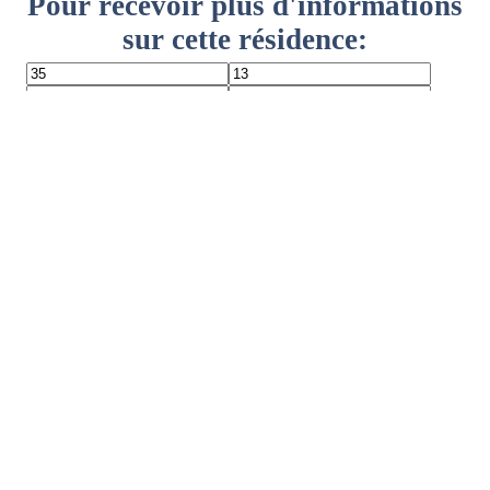
Pour recevoir plus d'informations
sur cette résidence:
Répondez-moi par téléphone
Répondez-moi par email
Je souhaite un rendez-vous
*infos nécessaires pour activer l'envoi
Envoyer votre demande