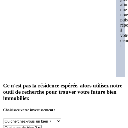
afin
que
nou
puis
rép
à
votr
dem
:
Ce n'est pas la résidence espérée, alors utilisez notre
outil de recherche pour trouver votre future bien
immobilier.
Choisissez votre investissement :