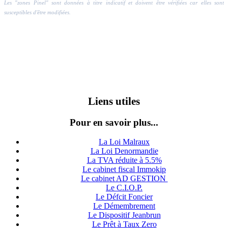
Les "zones Pinel" sont données à titre indicatif et doivent être vérifiées car elles sont
susceptibles d'être modifiées.
Liens utiles
Pour en savoir plus...
La Loi Malraux
La Loi Denormandie
La TVA réduite à 5.5%
Le cabinet fiscal Immokip
Le cabinet AD GESTION
Le C.I.O.P.
Le Défcit Foncier
Le Démembrement
Le Dispositif Jeanbrun
Le Prêt à Taux Zero