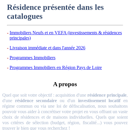
Résidence présentée dans les
catalogues
Immobiliers Neufs et en VEFA (investissements & résidences
principales)
Livraison immédiate et dans l'année 2026
Programmes Immobiliers
Programmes Immobiliers en Région Pays de Loire
A propos
Quel que soit votre objectif : acquisition d'une
résidence principale
,
d'une
résidence secondaire
ou d'un
investissement locatif
en
régime commun ou via une loi de défiscalisation, nous souhaitons
pouvoir vous aider à concrétiser votre projet en vous offrant un vaste
choix de résidences et de maisons individuelles. Quels que soient
vos critères de sélection (budget, région, fiscalité...) vous pouvez
trouver le bien que vous recherchez !