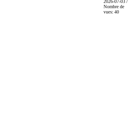
2026-07-03 /
Nombre de
vues: 40