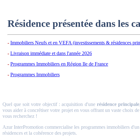
Résidence présentée dans les c
Immobiliers Neufs et en VEFA (investissements & résidences prin
Livraison immédiate et dans l'année 2026
Programmes Immobiliers en Région Ile de France
Programmes Immobiliers
Quel que soit votre objectif : acquisition d'une
résidence principale
vous aider à concrétiser votre projet en vous offrant un vaste choix de
vous recherchez !
Azur InterPromotion commercialise les programmes immobiliers d'un gr
résidences et la cohérence des projets.