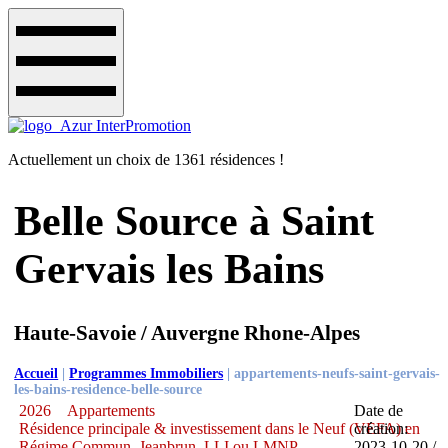
Actuellement un choix de 1361 résidences !
Belle Source à Saint
Gervais les Bains
Haute-Savoie / Auvergne Rhone-Alpes
Accueil
|
Programmes Immobiliers
|
appartements-neufs-saint-gervais-
les-bains-residence-belle-source
2026
Appartements
Date de
Résidence principale & investissement dans le Neuf (VEFA) en
création:
Régime Commun, Jeanbrun, LLI ou LMNP
2023-10-20 /