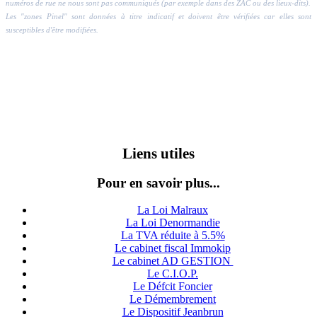
numéros de rue ne nous sont pas communiqués (par exemple dans des ZAC ou des lieux-dits).
Les "zones Pinel" sont données à titre indicatif et doivent être vérifiées car elles sont
susceptibles d'être modifiées.
Liens utiles
Pour en savoir plus...
La Loi Malraux
La Loi Denormandie
La TVA réduite à 5.5%
Le cabinet fiscal Immokip
Le cabinet AD GESTION
Le C.I.O.P.
Le Défcit Foncier
Le Démembrement
Le Dispositif Jeanbrun