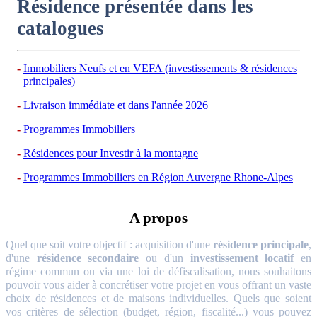
Résidence présentée dans les
catalogues
Immobiliers Neufs et en VEFA (investissements & résidences
principales)
Livraison immédiate et dans l'année 2026
Programmes Immobiliers
Résidences pour Investir à la montagne
Programmes Immobiliers en Région Auvergne Rhone-Alpes
A propos
Quel que soit votre objectif : acquisition d'une
résidence principale
,
d'une
résidence secondaire
ou d'un
investissement locatif
en
régime commun ou via une loi de défiscalisation, nous souhaitons
pouvoir vous aider à concrétiser votre projet en vous offrant un vaste
choix de résidences et de maisons individuelles. Quels que soient
vos critères de sélection (budget, région, fiscalité...) vous pouvez