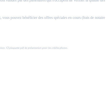
validés par des partenaires qui s'occupent de vérifier la qualité des
, vous pouvez bénéficier des offres spéciales en cours (frais de notaire
ration. Cf plaquette pdf de présentation pour les crédits photos.