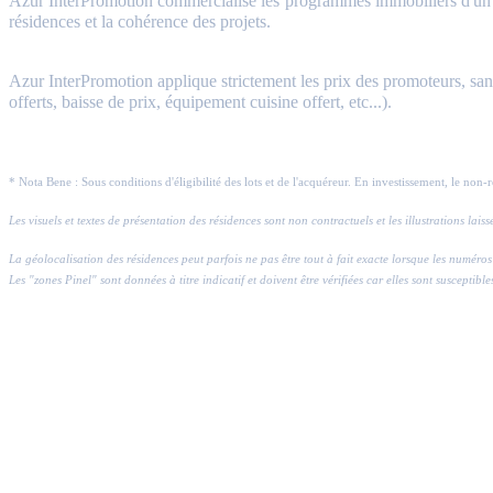
Azur InterPromotion commercialise les programmes immobiliers d'un gr
résidences et la cohérence des projets.
Azur InterPromotion applique strictement les prix des promoteurs, sans 
offerts, baisse de prix, équipement cuisine offert, etc...).
* Nota Bene : Sous conditions d'éligibilité des lots et de l'acquéreur. En investissement, le non-
Les visuels et textes de présentation des résidences sont non contractuels et les illustrations lai
La géolocalisation des résidences peut parfois ne pas être tout à fait exacte lorsque les numé
Les "zones Pinel" sont données à titre indicatif et doivent être vérifiées car elles sont susceptible