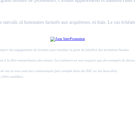
and nombre de promoteurs. Certains appartements et maisons/villas sont 
surcoût, ni honoraires facturés aux acquéreurs, ni frais. Le cas échéant
respect des engagements de location peut entraîner la perte du bénéfice des incitations fiscales.
ssées à la libre interprétation des artistes. Les intérieurs ne sont toujours que des exemples de déco
ros de rue ne nous sont pas communiqués (par exemple dans des ZAC ou des lieux-dits).
s d'être modifiées.