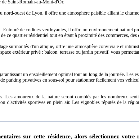
ge de Saint-Romain-au-Mont-d'Or.
au nord-ouest de Lyon, il offre une atmosphère paisible alliant le cha
 Entouré de collines verdoyantes, il offre un environnement naturel pré
e de ce quartier résidentiel tout en étant à proximité des commerces, des 
age surmontés d'un attique, offre une atmosphère conviviale et intimist
ace extérieur privé ; balcon, terrasse ou jardin privatif, vous permetta
garantissant un ensoleillement optimal tout au long de la journée. Les es
e parking privatives en sous-sol pour stationner facilement vos véhicule
s. Les amoureux de la nature seront comblés par les nombreux sentiers
ou d'activités sportives en plein air. Les vignobles réputés de la rég
ntaires sur cette résidence, alors sélectionnez vot