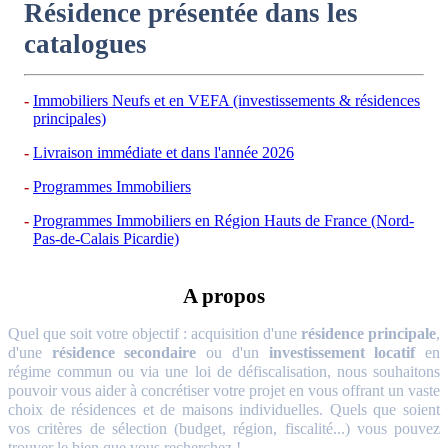
Résidence présentée dans les
catalogues
Immobiliers Neufs et en VEFA (investissements & résidences
principales)
Livraison immédiate et dans l'année 2026
Programmes Immobiliers
Programmes Immobiliers en Région Hauts de France (Nord-
Pas-de-Calais Picardie)
A propos
Quel que soit votre objectif : acquisition d'une
résidence principale
,
d'une
résidence secondaire
ou d'un
investissement locatif
en
régime commun ou via une loi de défiscalisation, nous souhaitons
pouvoir vous aider à concrétiser votre projet en vous offrant un vaste
choix de résidences et de maisons individuelles. Quels que soient
vos critères de sélection (budget, région, fiscalité...) vous pouvez
trouver le bien que vous recherchez !