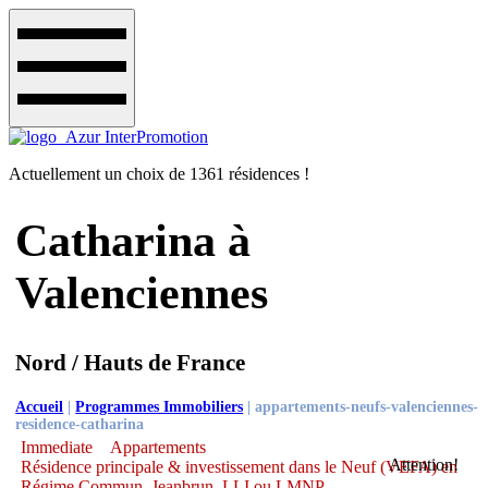
Actuellement un choix de 1361 résidences !
Catharina à
Valenciennes
Nord / Hauts de France
Accueil
|
Programmes Immobiliers
|
appartements-neufs-valenciennes-
residence-catharina
Immediate
Appartements
Attention!
Résidence principale & investissement dans le Neuf (VEFA) en
Régime Commun, Jeanbrun, LLI ou LMNP