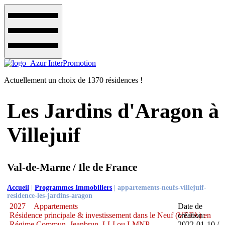
Actuellement un choix de 1370 résidences !
Les Jardins d'Aragon à
Villejuif
Val-de-Marne / Ile de France
Accueil
|
Programmes Immobiliers
|
appartements-neufs-villejuif-
residence-les-jardins-aragon
2027
Appartements
Date de
Résidence principale & investissement dans le Neuf (VEFA) en
création:
Régime Commun, Jeanbrun, LLI ou LMNP
2022-01-10 /