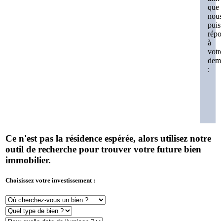
que
nou
puis
rép
à
votr
dem
:
Ce n'est pas la résidence espérée, alors utilisez notre
outil de recherche pour trouver votre future bien
immobilier.
Choisissez votre investissement :