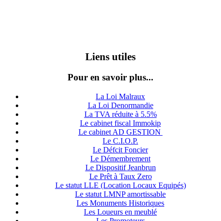
Liens utiles
Pour en savoir plus...
La Loi Malraux
La Loi Denormandie
La TVA réduite à 5.5%
Le cabinet fiscal Immokip
Le cabinet AD GESTION
Le C.I.O.P.
Le Défcit Foncier
Le Démembrement
Le Dispositif Jeanbrun
Le Prêt à Taux Zero
Le statut LLE (Location Locaux Equipés)
Le statut LMNP amortissable
Les Monuments Historiques
Les Loueurs en meublé
Les Promoteurs