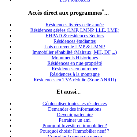
*
Accès direct aux programmes
...
Résidences livrées cette année
Résidences gérées (LMP, LMNP, LLE, LME)
EHPAD & résidences Séniors
Résidences étudiantes
Lots en revente LMP & LMNP
Immobilier réhabilité (Malraux, MH, DF,...)
Monuments Historiques
Résidences en nue-propriété
Résidences en outremer
Résidences à la montagne
Résidences en TVA réduite (Zone ANRU)
Et aussi...
Géolocaliser toutes les résidences
Demander des informations
Devenir partenaire
Parrainer un ami
Pourquoi Investir en immobilier ?
Pourquoi choisir l'immobilier neuf ?
Consulter la revue de presse