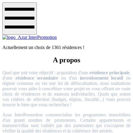
Actuellement un choix de 1361 résidences !
A propos
Quel que soit votre objectif : acquisition d'une
résidence principale
,
d'une
résidence secondaire
ou d'un
investissement locatif
en
régime commun ou via une loi de défiscalisation, nous souhaitons
pouvoir vous aider à concrétiser votre projet en vous offrant un vaste
choix de résidences et de maisons individuelles. Quels que soient
vos critères de sélection (budget, région, fiscalité...) vous pouvez
trouver le bien que vous recherchez !
Azur InterPromotion commercialise les programmes immobiliers
d'un grand nombre de promoteurs. Certains appartements et
maisons/villas sont validés par des partenaires qui s'occupent de
vérifier la qualité des résidences et la cohérence des projets.