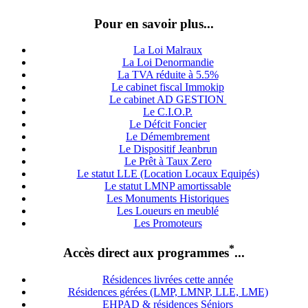
Pour en savoir plus...
La Loi Malraux
La Loi Denormandie
La TVA réduite à 5.5%
Le cabinet fiscal Immokip
Le cabinet AD GESTION
Le C.I.O.P.
Le Défcit Foncier
Le Démembrement
Le Dispositif Jeanbrun
Le Prêt à Taux Zero
Le statut LLE (Location Locaux Equipés)
Le statut LMNP amortissable
Les Monuments Historiques
Les Loueurs en meublé
Les Promoteurs
*
Accès direct aux programmes
...
Résidences livrées cette année
Résidences gérées (LMP, LMNP, LLE, LME)
EHPAD & résidences Séniors