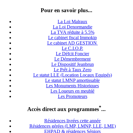
Pour en savoir plus...
La Loi Malraux
La Loi Denormandie
La TVA réduite à 5.5%
Le cabinet fiscal Immokip
Le cabinet AD GESTION
Le C.I.O.P.
Le Défcit Foncier
Le Démembrement
Le Dispositif Jeanbrun
Le Prêt à Taux Zero
Le statut LLE (Location Locaux Equipés)
Le statut LMNP amortissable
Les Monuments Historiques
Les Loueurs en meublé
Les Promoteurs
*
Accès direct aux programmes
...
Résidences livrées cette année
Résidences gérées (LMP, LMNP, LLE, LME)
EHPAD & résidences Séniors