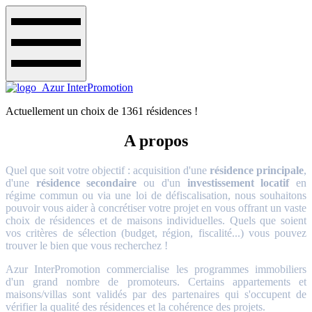
Actuellement un choix de 1361 résidences !
A propos
Quel que soit votre objectif : acquisition d'une
résidence principale
,
d'une
résidence secondaire
ou d'un
investissement locatif
en
régime commun ou via une loi de défiscalisation, nous souhaitons
pouvoir vous aider à concrétiser votre projet en vous offrant un vaste
choix de résidences et de maisons individuelles. Quels que soient
vos critères de sélection (budget, région, fiscalité...) vous pouvez
trouver le bien que vous recherchez !
Azur InterPromotion commercialise les programmes immobiliers
d'un grand nombre de promoteurs. Certains appartements et
maisons/villas sont validés par des partenaires qui s'occupent de
vérifier la qualité des résidences et la cohérence des projets.