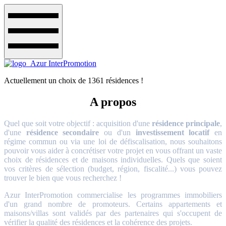
Actuellement un choix de 1361 résidences !
A propos
Quel que soit votre objectif : acquisition d'une
résidence principale
,
d'une
résidence secondaire
ou d'un
investissement locatif
en
régime commun ou via une loi de défiscalisation, nous souhaitons
pouvoir vous aider à concrétiser votre projet en vous offrant un vaste
choix de résidences et de maisons individuelles. Quels que soient
vos critères de sélection (budget, région, fiscalité...) vous pouvez
trouver le bien que vous recherchez !
Azur InterPromotion commercialise les programmes immobiliers
d'un grand nombre de promoteurs. Certains appartements et
maisons/villas sont validés par des partenaires qui s'occupent de
vérifier la qualité des résidences et la cohérence des projets.