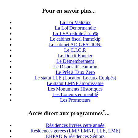
Pour en savoir plus...
La Loi Malraux
La Loi Denormandie
La TVA réduite à 5.5%
Le cabinet fiscal Immokip
Le cabinet AD GESTION
Le C.I.O.P.
Le Défcit Foncier
Le Démembrement
Le Dispositif Jeanbrun
Le Prêt à Taux Zero
Le statut LLE (Location Locaux Equipés)
Le statut LMNP amortissable
Les Monuments Historiques
Les Loueurs en meublé
Les Promoteurs
*
Accès direct aux programmes
...
Résidences livrées cette année
Résidences gérées (LMP, LMNP, LLE, LME)
EHPAD & résidences Séniors