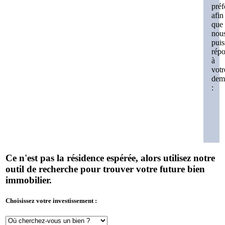
préf
afin
que
nou
puis
rép
à
votr
dem
:
Ce n'est pas la résidence espérée, alors utilisez notre
outil de recherche pour trouver votre future bien
immobilier.
Choisissez votre investissement :