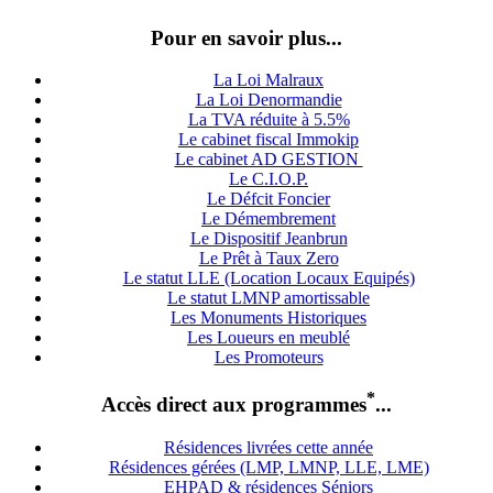
Pour en savoir plus...
La Loi Malraux
La Loi Denormandie
La TVA réduite à 5.5%
Le cabinet fiscal Immokip
Le cabinet AD GESTION
Le C.I.O.P.
Le Défcit Foncier
Le Démembrement
Le Dispositif Jeanbrun
Le Prêt à Taux Zero
Le statut LLE (Location Locaux Equipés)
Le statut LMNP amortissable
Les Monuments Historiques
Les Loueurs en meublé
Les Promoteurs
*
Accès direct aux programmes
...
Résidences livrées cette année
Résidences gérées (LMP, LMNP, LLE, LME)
EHPAD & résidences Séniors