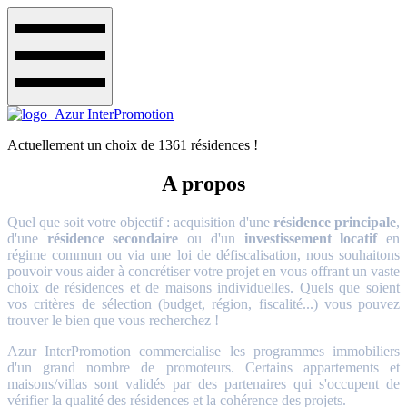
Actuellement un choix de 1361 résidences !
A propos
Quel que soit votre objectif : acquisition d'une
résidence principale
,
d'une
résidence secondaire
ou d'un
investissement locatif
en
régime commun ou via une loi de défiscalisation, nous souhaitons
pouvoir vous aider à concrétiser votre projet en vous offrant un vaste
choix de résidences et de maisons individuelles. Quels que soient
vos critères de sélection (budget, région, fiscalité...) vous pouvez
trouver le bien que vous recherchez !
Azur InterPromotion commercialise les programmes immobiliers
d'un grand nombre de promoteurs. Certains appartements et
maisons/villas sont validés par des partenaires qui s'occupent de
vérifier la qualité des résidences et la cohérence des projets.