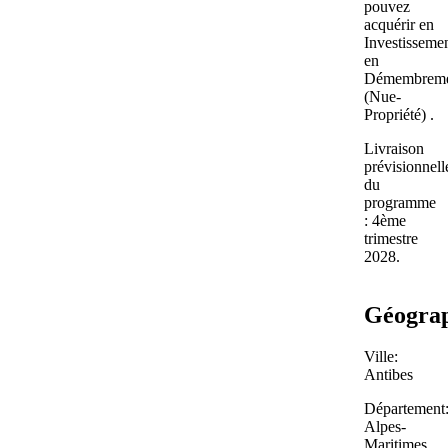
pouvez
acquérir en
Investisseme
en
Démembrem
(Nue-
Propriété) .
Livraison
prévisionnell
du
programme
: 4ème
trimestre
2028.
Géogra
Ville:
Antibes
Département
Alpes-
Maritimes