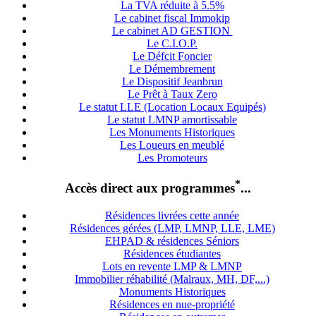
La TVA réduite à 5.5%
Le cabinet fiscal Immokip
Le cabinet AD GESTION
Le C.I.O.P.
Le Défcit Foncier
Le Démembrement
Le Dispositif Jeanbrun
Le Prêt à Taux Zero
Le statut LLE (Location Locaux Equipés)
Le statut LMNP amortissable
Les Monuments Historiques
Les Loueurs en meublé
Les Promoteurs
*
Accès direct aux programmes
...
Résidences livrées cette année
Résidences gérées (LMP, LMNP, LLE, LME)
EHPAD & résidences Séniors
Résidences étudiantes
Lots en revente LMP & LMNP
Immobilier réhabilité (Malraux, MH, DF,...)
Monuments Historiques
Résidences en nue-propriété