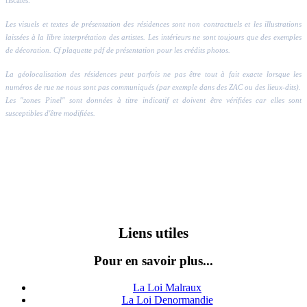
Les visuels et textes de présentation des résidences sont non contractuels et les illustrations
laissées à la libre interprétation des artistes. Les intérieurs ne sont toujours que des exemples
de décoration. Cf plaquette pdf de présentation pour les crédits photos.
La géolocalisation des résidences peut parfois ne pas être tout à fait exacte lorsque les
numéros de rue ne nous sont pas communiqués (par exemple dans des ZAC ou des lieux-dits).
Les "zones Pinel" sont données à titre indicatif et doivent être vérifiées car elles sont
susceptibles d'être modifiées.
Liens utiles
Pour en savoir plus...
La Loi Malraux
La Loi Denormandie