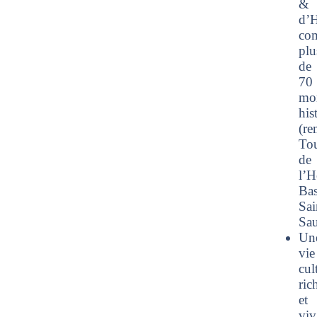
&
d’H
co
plu
de
70
mo
his
(re
To
de
l’H
Bas
Sai
Sau
Un
vie
cul
ric
et
viv