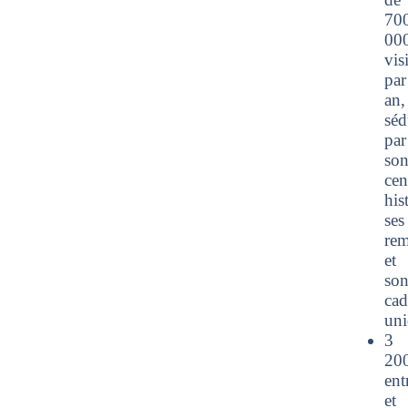
70
00
vis
par
an,
séd
par
so
cen
his
ses
rem
et
so
cad
uni
3
20
ent
et