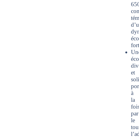
65
co
tém
d’
dy
éc
fort
Un
éc
div
et
sol
por
à
la
foi
par
le
tou
l’a