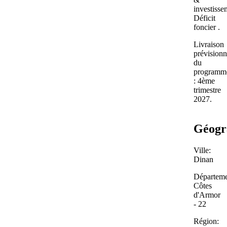
investisse
Déficit
foncier .
Livraison
prévisionn
du
programm
: 4ème
trimestre
2027.
Géogr
Ville:
Dinan
Départeme
Côtes
d'Armor
- 22
Région: