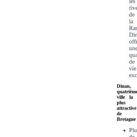
les
riv
de
la
Ran
Di
off
un
qua
de
vie
exc
Dinan,
quatrièm
ville la
plus
attractive
de
Bretagne
Plu
de