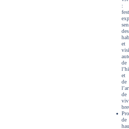
:
fes
exp
sen
des
hab
et
vis
aut
de
l’h
et
de
l’ar
de
viv
bre
Pro
de
hau