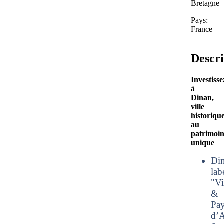
Bretagne
Pays:
France
Descri
Investisse
à
Dinan,
ville
historiqu
au
patrimoi
unique
Din
lab
"Vi
&
Pa
d’A