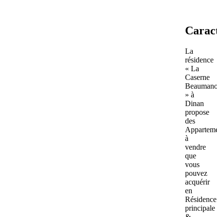
Caract
La
résidence
« La
Caserne
Beaumano
» à
Dinan
propose
des
Apparteme
à
vendre
que
vous
pouvez
acquérir
en
Résidence
principale
&