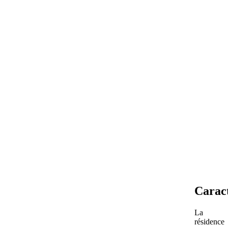
Caract
La
résidence