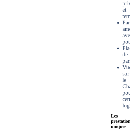
pri
et
ter
Par
am
ave
pot
Pla
de
par
Vu
sur
le
Ch
po
cer
log
Les
prestatio
uniques