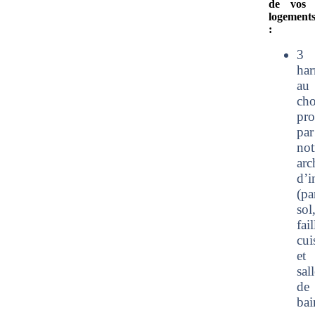
de vos
logement
:
3
har
au
cho
pro
par
not
arc
d’i
(pa
sol
fai
cui
et
sal
de
bai