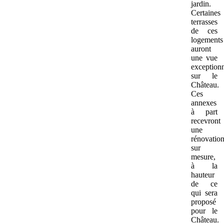
jardin.
Certaines
terrasses
de ces
logements
auront
une vue
exceptionn
sur le
Château.
Ces
annexes
à part
recevront
une
rénovatio
sur
mesure,
à la
hauteur
de ce
qui sera
proposé
pour le
Château.