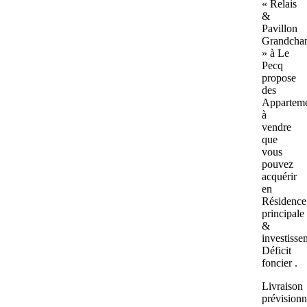
« Relais
&
Pavillon
Grandcha
» à Le
Pecq
propose
des
Apparteme
à
vendre
que
vous
pouvez
acquérir
en
Résidence
principale
&
investisse
Déficit
foncier .
Livraison
prévisionn