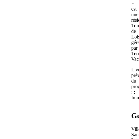
»
est
une
rés
Tou
de
Lois
gér
par
Ter
Vac
Liv
prév
du
pro
: :
Imm
Gé
Vill
Sau