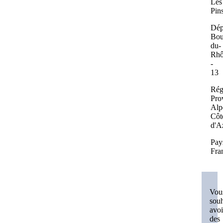
Les
Pin
Dép
Bou
du-
Rhô
-
13
Rég
Pro
Alp
Côt
d'A
Pay
Fra
Vou
souh
avoi
des