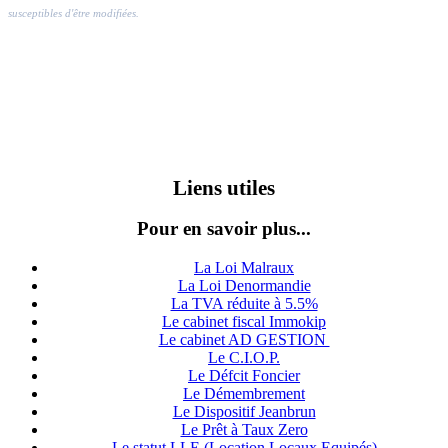
susceptibles d'être modifiées.
Liens utiles
Pour en savoir plus...
La Loi Malraux
La Loi Denormandie
La TVA réduite à 5.5%
Le cabinet fiscal Immokip
Le cabinet AD GESTION
Le C.I.O.P.
Le Défcit Foncier
Le Démembrement
Le Dispositif Jeanbrun
Le Prêt à Taux Zero
Le statut LLE (Location Locaux Equipés)