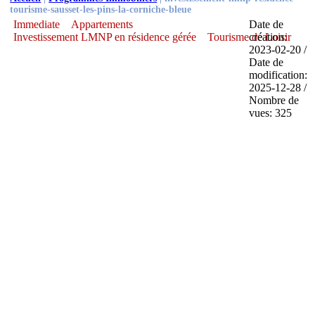
tourisme-sausset-les-pins-la-corniche-bleue
Immediate
Appartements
Date de
Investissement LMNP en résidence gérée
Tourisme de Loisir
création:
2023-02-20 /
Date de
modification:
2025-12-28 /
Nombre de
vues: 325