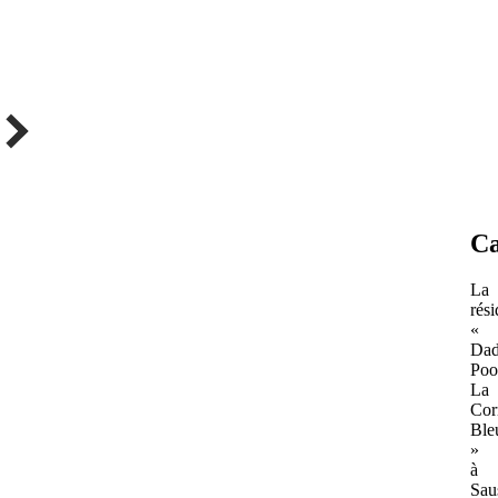
Ca
La
rés
«
Da
Poo
La
Cor
Ble
»
à
Sau