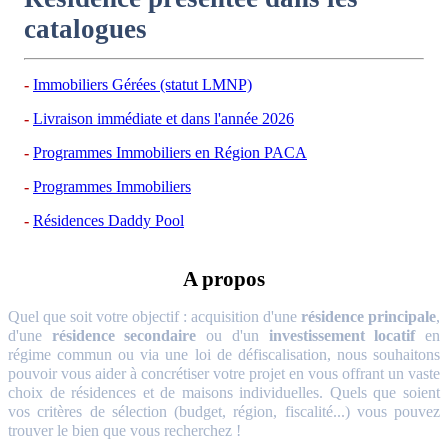
catalogues
Immobiliers Gérées (statut LMNP)
Livraison immédiate et dans l'année 2026
Programmes Immobiliers en Région PACA
Programmes Immobiliers
Résidences Daddy Pool
A propos
Quel que soit votre objectif : acquisition d'une
résidence principale
,
d'une
résidence secondaire
ou d'un
investissement locatif
en
régime commun ou via une loi de défiscalisation, nous souhaitons
pouvoir vous aider à concrétiser votre projet en vous offrant un vaste
choix de résidences et de maisons individuelles. Quels que soient
vos critères de sélection (budget, région, fiscalité...) vous pouvez
trouver le bien que vous recherchez !