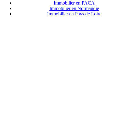
Immobilier en PACA
Immobilier en Normandie
Immobilier en Pays de Loire
Immobilier en Bretagne
Immobilier en Centre Val de Loire
I
mmobilier en Hauts de France
Immobilier en Grand Est
Immobilier en Bourgogne Franche Comté
Immobilier en Nouvelle Aquitaine
Immobilier en Auvergne Rhone Alpes
Immobilier en Occitanie
Immobilier en Corse
Prestatations webmastering...
GurianSoft, création de solutions internet
Suivez-nous sur