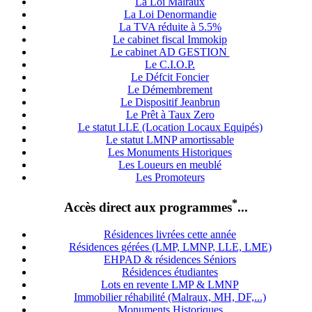
La Loi Malraux
La Loi Denormandie
La TVA réduite à 5.5%
Le cabinet fiscal Immokip
Le cabinet AD GESTION
Le C.I.O.P.
Le Défcit Foncier
Le Démembrement
Le Dispositif Jeanbrun
Le Prêt à Taux Zero
Le statut LLE (Location Locaux Equipés)
Le statut LMNP amortissable
Les Monuments Historiques
Les Loueurs en meublé
Les Promoteurs
*
Accès direct aux programmes
...
Résidences livrées cette année
Résidences gérées (LMP, LMNP, LLE, LME)
EHPAD & résidences Séniors
Résidences étudiantes
Lots en revente LMP & LMNP
Immobilier réhabilité (Malraux, MH, DF,...)
Monuments Historiques