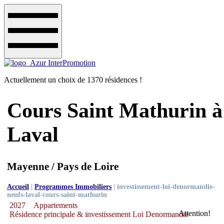
Actuellement un choix de 1370 résidences !
Cours Saint Mathurin à
Laval
Mayenne / Pays de Loire
Accueil
|
Programmes Immobiliers
|
investissement-loi-denormandie-
neufs-laval-cours-saint-mathurin
2027
Appartements
Attention!
Résidence principale & investissement Loi Denormandie