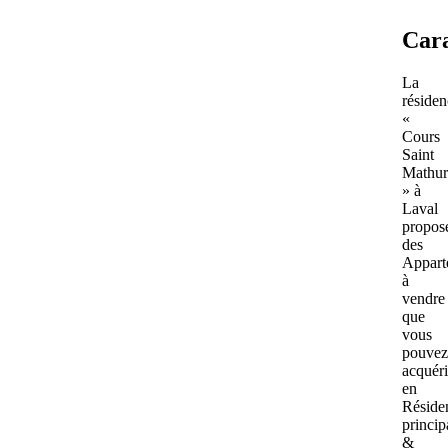
Cara
La
résiden
«
Cours
Saint
Mathur
» à
Laval
propos
des
Appart
à
vendre
que
vous
pouve
acquéri
en
Réside
princip
&