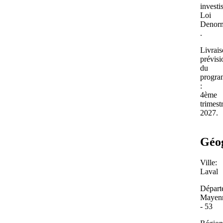
investi
Loi
Denor
.
Livrai
prévisi
du
progr
:
4ème
trimest
2027.
Géo
Ville:
Laval
Départ
Mayen
- 53