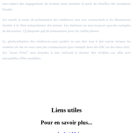
non-respect des engagements de location peut entraîner la perte du bénéfice des incitations
fiscales.
Les visuels et textes de présentation des résidences sont non contractuels et les illustrations
laissées à la libre interprétation des artistes. Les intérieurs ne sont toujours que des exemples
de décoration. Cf plaquette pdf de présentation pour les crédits photos.
La géolocalisation des résidences peut parfois ne pas être tout à fait exacte lorsque les
numéros de rue ne nous sont pas communiqués (par exemple dans des ZAC ou des lieux-dits).
Les "zones Pinel" sont données à titre indicatif et doivent être vérifiées car elles sont
susceptibles d'être modifiées.
Liens utiles
Pour en savoir plus...