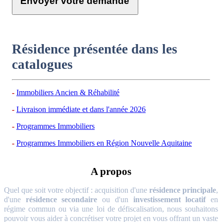
Envoyer votre demande
Résidence présentée dans les
catalogues
Immobiliers Ancien & Réhabilité
Livraison immédiate et dans l'année 2026
Programmes Immobiliers
Programmes Immobiliers en Région Nouvelle Aquitaine
A propos
Quel que soit votre objectif : acquisition d'une
résidence principale
,
d'une
résidence secondaire
ou d'un
investissement locatif
en
régime commun ou via une loi de défiscalisation, nous souhaitons
pouvoir vous aider à concrétiser votre projet en vous offrant un vaste