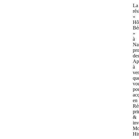
La
ré
«
Hô
Bé
»
à
Na
pr
de
Ap
à
ve
qu
vo
po
acq
en
Ré
pri
&
inv
Mo
Hi