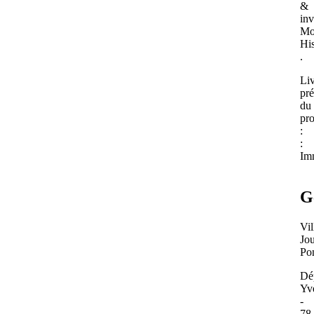
&
inv
Mo
Hi
.
Li
pré
du
pr
:
:
Im
G
Vil
Jo
Pon
Dé
Yv
-
78