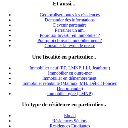
Et aussi...
Géolocaliser toutes les résidences
Demander des informations
Devenir partenaire
Parrainer un ami
Pourquoi Investir en immobilier ?
Pourquoi choisir l'immobilier neuf ?
Consulter la revue de presse
Une fiscalité en particulier...
Immobilier neuf (RP, LMNP, LLI, Jeanbrun)
Immobilier en outre-mer
Immobilier en démembrement
Immobilier réhabilité (Malraux, MH, Déficit Foncier,
Denormandie)
Immobilier géré (LMNP)
Un type de résidence en particulier...
Ehpad
Résidences Séniors
Résidences Etudiantes