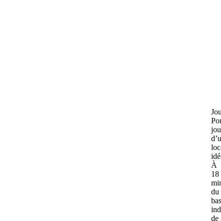
Jou
Pon
jou
d’
loc
idé
À
18
mi
du
bas
ind
de