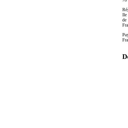
Ré
Ile
de
Fr
Pa
Fr
D