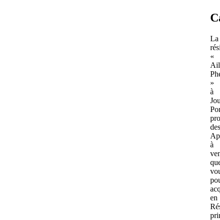
C
La
ré
«
Ai
Ph
»
à
Jo
Pon
pr
de
Ap
à
ve
qu
vo
po
acq
en
Ré
pri