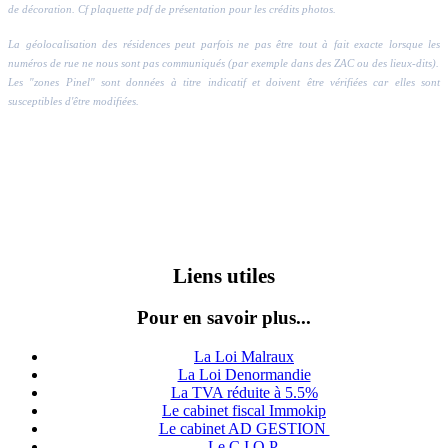
de décoration. Cf plaquette pdf de présentation pour les crédits photos.
La géolocalisation des résidences peut parfois ne pas être tout à fait exacte lorsque les
numéros de rue ne nous sont pas communiqués (par exemple dans des ZAC ou des lieux-dits).
Les "zones Pinel" sont données à titre indicatif et doivent être vérifiées car elles sont
susceptibles d'être modifiées.
Liens utiles
Pour en savoir plus...
La Loi Malraux
La Loi Denormandie
La TVA réduite à 5.5%
Le cabinet fiscal Immokip
Le cabinet AD GESTION
Le C.I.O.P.