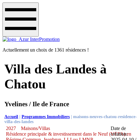
Actuellement un choix de 1361 résidences !
Villa des Landes à
Chatou
Yvelines / Ile de France
Accueil
|
Programmes Immobiliers
|
maisons-neuves-chatou-residence-
villa-des-landes
2027
Maisons/Villas
Date de
Résidence principale & investissement dans le Neuf (VEFA) en
création:
Régime Commun, Jeanbrun, LLI ou LMNP
2025-04-10 /