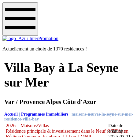
Actuellement un choix de 1370 résidences !
Villa Bay à La Seyne
sur Mer
Var / Provence Alpes Côte d'Azur
Accueil
|
Programmes Immobiliers
|
maisons-neuves-la-seyne-sur-mer-
residence-villa-bay
2026
Maisons/Villas
Date de
Résidence principale & investissement dans le Neuf (VEFA) en
création:
Régime Commun, Jeanbrun, LLI ou LMNP
2025-03-11 /