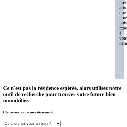
préf
afin
que
nou
puis
rép
à
votr
dem
:
Ce n'est pas la résidence espérée, alors utilisez notre
outil de recherche pour trouver votre future bien
immobilier.
Choisissez votre investissement :