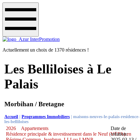
Actuellement un choix de 1370 résidences !
Les Belliloises à Le
Palais
Morbihan / Bretagne
Accueil
|
Programmes Immobiliers
|
maisons-neuves-le-palais-residence-
les-belliloises
2026
Appartements
Date de
Résidence principale & investissement dans le Neuf (VEFA) en
création:
Régime Commun, Jeanbrun, LLI ou LMNP
2025-03-13 /