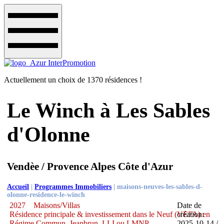
Actuellement un choix de 1370 résidences !
Le Winch à Les Sables
d'Olonne
Vendèe / Provence Alpes Côte d'Azur
Accueil
|
Programmes Immobiliers
|
maisons-neuves-les-sables-d-
olonne-residence-le-winch
2027
Maisons/Villas
Date de
Résidence principale & investissement dans le Neuf (VEFA) en
création:
Régime Commun, Jeanbrun, LLI ou LMNP
2025-10-14 /