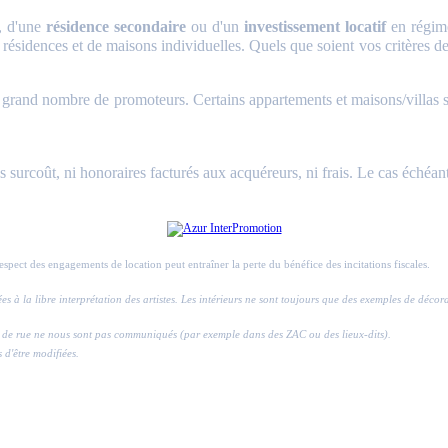
, d'une
résidence secondaire
ou d'un
investissement locatif
en régime
 résidences et de maisons individuelles. Quels que soient vos critères de 
and nombre de promoteurs. Certains appartements et maisons/villas sont 
surcoût, ni honoraires facturés aux acquéreurs, ni frais. Le cas échéant
respect des engagements de location peut entraîner la perte du bénéfice des incitations fiscales.
ssées à la libre interprétation des artistes. Les intérieurs ne sont toujours que des exemples de déco
ros de rue ne nous sont pas communiqués (par exemple dans des ZAC ou des lieux-dits).
s d'être modifiées.