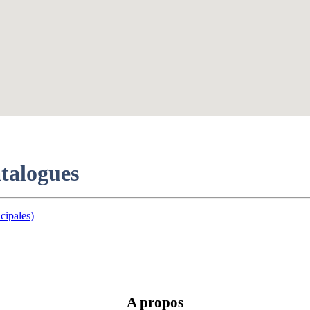
atalogues
cipales)
A propos